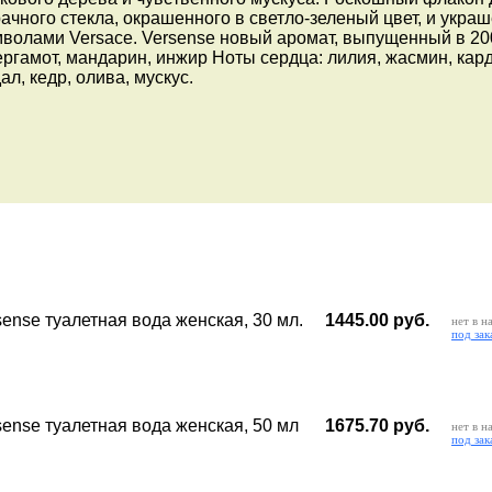
рачного стекла, окрашенного в светло-зеленый цвет, и укра
олами Versace. Versense новый аромат, выпущенный в 200
ргамот, мандарин, инжир Ноты сердца: лилия, жасмин, кар
л, кедр, олива, мускус.
:
sense туалетная вода женская, 30 мл.
1445.00 руб.
нет в н
под зак
sense туалетная вода женская, 50 мл
1675.70 руб.
нет в н
под зак