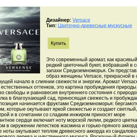
Дизайнер:
Versace
Тип:
Цветочно-древесные мускусные
Купить
Это современный аромат, как красивый
редкий цветочный букет, вобравший в 
запахи Средиземноморья. Он представ
образ женщины Versace, прекрасной в 
рущей начало в слиянии свежести и энергии. Аромат Versac
з естественных оттенков, это картина пробуждения природы
о свободы и равновесия внутреннего состояния с природо
гулка в благоухающий сад, приносящая свежесть и пробужд
мпозиция начинается фруктами Средиземноморья: бергамот
м, которые окутывают яркой свежестью и создают светлый,
рой и в сочетании со сладким инжиром приносят море
антное сердце включает ноту морской лилии, редкого цветка
м в окружении лепестков жасмина и горько-пряного аккор
 ноты окутывают теплом древесного аккорда из сандалово
вкового дерева и чувственного мускуса. Роскошный флакон 