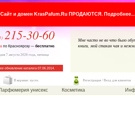
Сайт и домен KrasPafum.Ru ПРОДАЮТСЯ.
Подробнее...
215-30-60
1)
Мне часто не во что было обут
книги, мой стакан чая и нежно
ка
по Красноярску —
бесплатно
.
дня 7 августа 2026 года, пятница
ее обновление каталога 07.06.2014.
В корзине: пусто.
Регистрация / Вход для клиентов
Парфюмерия унисекс
Косметика
Инф