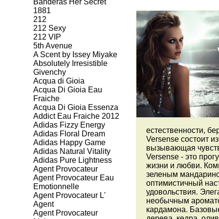
Banderas Her Secret
1881
212
212 Sexy
212 VIP
5th Avenue
A Scent by Issey Miyake
Absolutely Irresistible
Givenchy
Acqua di Gioia
Acqua Di Gioia Eau
Fraiche
Acqua Di Gioia Essenza
Addict Eau Fraiche 2012
Adidas Fizzy Energy
естественности, бе
Adidas Floral Dream
Versense состоит и
Adidas Happy Game
вызывающая чувств
Adidas Natural Vitality
Versense - это про
Adidas Pure Lightness
жизни и любви. Ко
Agent Provocateur
зеленым мандарино
Agent Provocateur Eau
оптимистичный наст
Emotionnelle
удовольствия. Элег
Agent Provocateur L'
необычным аромато
Agent
кардамона. Базовые
Agent Provocateur
дерева, кедра, оли