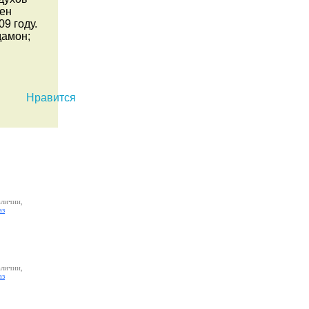
шен
9 году.
дамон;
Нравится
аличии,
аз
аличии,
аз