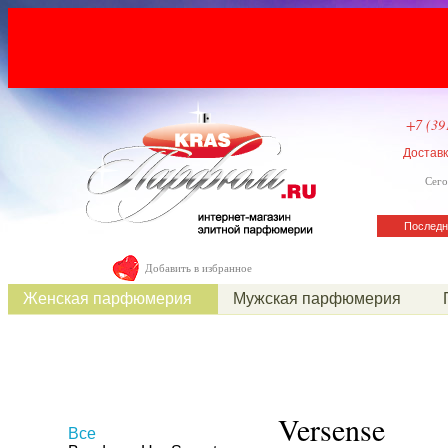
+7 (39
Достав
Сего
Последн
Добавить в избранное
Женская парфюмерия
Мужская парфюмерия
Versense
Все