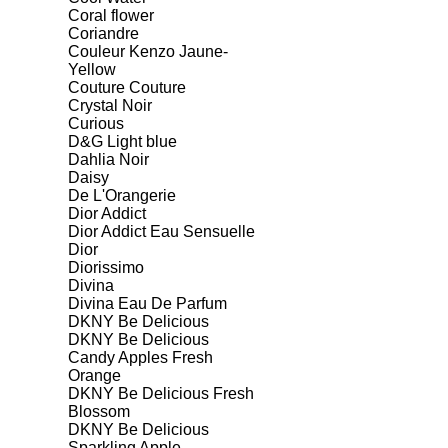
Coral flower
Coriandre
Couleur Kenzo Jaune-
Yellow
Couture Couture
Crystal Noir
Curious
D&G Light blue
Dahlia Noir
Daisy
De L'Orangerie
Dior Addict
Dior Addict Eau Sensuelle
Dior
Diorissimo
Divina
Divina Eau De Parfum
DKNY Be Delicious
DKNY Be Delicious
Candy Apples Fresh
Orange
DKNY Be Delicious Fresh
Blossom
DKNY Be Delicious
Sparkling Apple