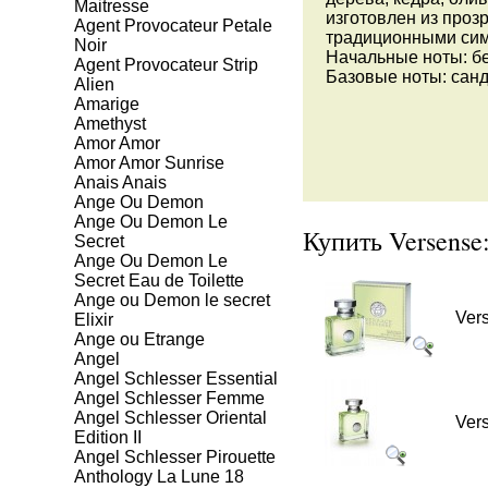
Maitresse
изготовлен из проз
Agent Provocateur Petale
традиционными симв
Noir
Начальные ноты: бе
Agent Provocateur Strip
Базовые ноты: санда
Alien
Amarige
Amethyst
Amor Amor
Amor Amor Sunrise
Anais Anais
Ange Ou Demon
Ange Ou Demon Le
Купить Versense
Secret
Ange Ou Demon Le
Secret Eau de Toilette
Ange ou Demon le secret
Ver
Elixir
Ange ou Etrange
Angel
Angel Schlesser Essential
Angel Schlesser Femme
Angel Schlesser Oriental
Ver
Edition II
Angel Schlesser Pirouette
Anthology La Lune 18