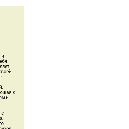
 и
себя
ляет
своей
e
,
й.
ающая к
ом и
 с
да
го
духов