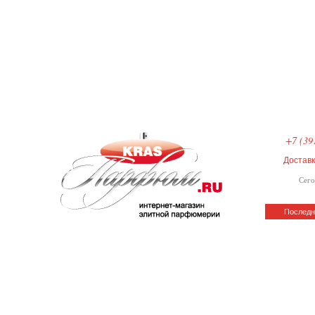
+7 (39
Достав
Сего
Последн