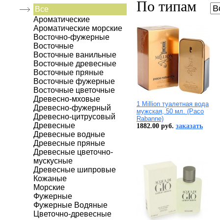
По типам
Все
Ароматические
Ароматические морские
Восточно-фужерные
Восточные
Восточные ванильные
Восточные древесные
Восточные пряные
Восточные фужерные
Восточные цветочные
Древесно-мховые
1 Million туалетная вода
Древесно-фужерный
мужская, 50 мл. (Paco
Древесно-цитрусовый
Rabanne)
Древесные
1882.00 руб.
заказать
Древесные водные
Древесные пряные
Древесные цветочно-
мускусные
Древесные шипровые
Кожаные
Морские
Фужерные
Фужерные Водяные
Цветочно-древесные