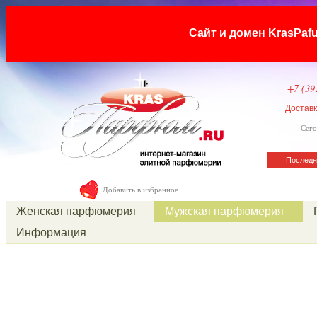
Сайт и домен KrasP
+7 (39
Достав
Сего
Последн
Добавить в избранное
Женская парфюмерия
Мужская парфюмерия
Информация