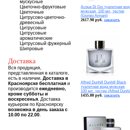
мускусные
Цветочно-фруктовые
Acqua Di Gio туалетная вод
мужская, 100 мл, тестер
Цветочные
(Giorgio Armani)
Цитрусово-цветочно-
2617.98 руб.
заказать
древесный
Цитрусовые
Цитрусовые
ароматические
Цитрусовый фужерный
Шипровые
Доставка
Вся продукция,
представленная в каталоге,
есть в наличии.
Доставка в
Alfred Dunhill Dunhill Black
Красноярске бесплатная
и
туалетная вода мужская,
производится
ежедневно,
100 мл. тестер (Alfred Dunhil
кроме субботы и
1435.80 руб.
заказать
воскресенья
. Доставка
курьером по Красноярску
возможна в день заказа с
10.00 по 22.00
.