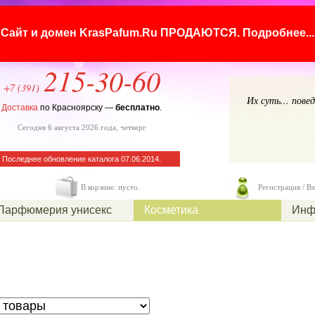
Сайт и домен KrasPafum.Ru ПРОДАЮТСЯ.
Подробнее...
215-30-60
+7 (391)
Их суть... пове
Доставка
по Красноярску —
бесплатно
.
Сегодня 6 августа 2026 года, четверг
Последнее обновление каталога 07.06.2014.
В корзине: пусто.
Регистрация / В
Парфюмерия унисекс
Косметика
Инф