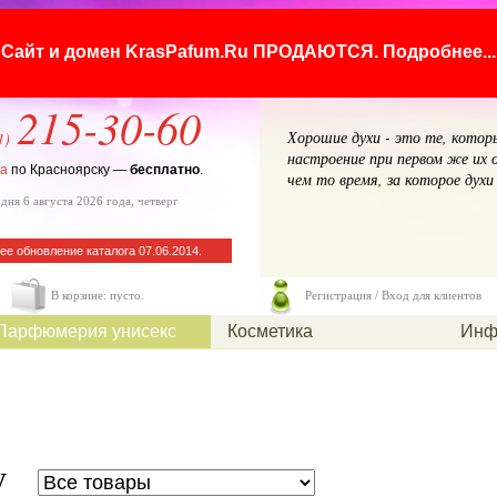
Сайт и домен KrasPafum.Ru ПРОДАЮТСЯ.
Подробнее...
215-30-60
Хорошие духи - это те, кото
1)
настроение при первом же их о
ка
по Красноярску —
бесплатно
.
чем то время, за которое дух
дня 6 августа 2026 года, четверг
ее обновление каталога 07.06.2014.
В корзине: пусто.
Регистрация / Вход для клиентов
Парфюмерия унисекс
Косметика
Инф
у