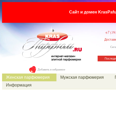
Сайт и домен KrasP
+7 (39
Достав
Сего
Последн
Добавить в избранное
Женская парфюмерия
Мужская парфюмерия
Информация