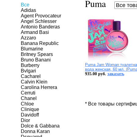
Puma
Все
Adidas
Agent Provocateur
Angel Schlesser
Antonio Banderas
Armand Basi
Azzaro
Banana Republic
Blumarine
Britney Spears
Bruno Banani
Puma Jam Woman туалетна
Burberry
вода женская, 60 мл. (Puma
Bvlgari
935.00 руб.
заказать
Cacharel
Calvin Klein
Carolina Herrera
Cerruti
Chanel
Chloe
* Все товары сертифи
Clinique
Davidoff
Dior
Dolce & Gabbana
Donna Karan
Dsquared