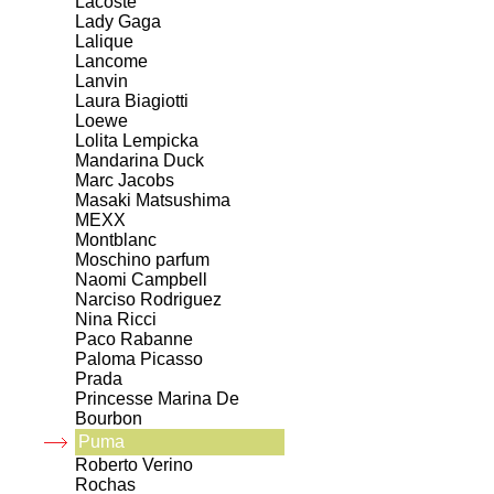
Lacoste
Lady Gaga
Lalique
Lancome
Lanvin
Laura Biagiotti
Loewe
Lolita Lempicka
Mandarina Duck
Marc Jacobs
Masaki Matsushima
MEXX
Montblanc
Moschino parfum
Naomi Campbell
Narciso Rodriguez
Nina Ricci
Paco Rabanne
Paloma Picasso
Prada
Princesse Marina De
Bourbon
Puma
Roberto Verino
Rochas