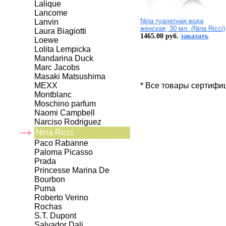
Lalique
Lancome
Nina туалетная вода
Lanvin
женская, 30 мл. (Nina Ricci)
Laura Biagiotti
1465.00 руб.
заказать
Loewe
Lolita Lempicka
Mandarina Duck
Marc Jacobs
Masaki Matsushima
MEXX
* Все товары сертифи
Montblanc
Moschino parfum
Naomi Campbell
Narciso Rodriguez
Nina Ricci
Paco Rabanne
Paloma Picasso
Prada
Princesse Marina De
Bourbon
Puma
Roberto Verino
Rochas
S.T. Dupont
Salvador Dali