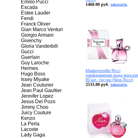
Emilio Pucci
1460.00 руб.
заказать
Escada
Estee Lauder
Fendi
Franck Oliver
Gian Marco Venturi
Giorgio Armani
Givenchy
Gloria Vanderbilt
Gucci
Guerlain
Guy Laroche
Hermes
Mademoiselle Ricci
Hugo Boss
парфюмерная вода женская
Issey Miyake
80 мл. тестер (Nina Ricci)
Jean Couturier
2533.00 руб.
заказать
Jean Paul Gaultier
Jennifer Lopez
Jesus Del Pozo
Jimmy Choo
Juicy Couture
Kenzo
La Perla
Lacoste
Lady Gaga