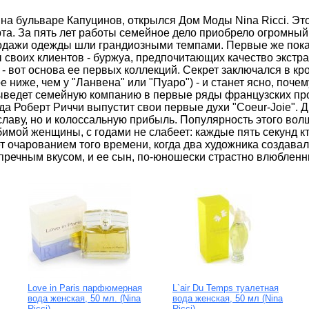
, на бульваре Капуцинов, открылся Дом Моды Nina Ricci. Э
рта. За пять лет работы семейное дело приобрело огромны
родажи одежды шли грандиозными темпами. Первые же пока
 своих клиентов - буржуа, предпочитающих качество экстра
 - вот основа ее первых коллекций. Секрет заключался в к
 ниже, чем у "Ланвена" или "Пуаро") - и станет ясно, поч
ыведет семейную компанию в первые ряды французских пр
да Роберт Риччи выпустит свои первые духи "Coeur-Joie". Д
славу, но и колоссальную прибыль. Популярность этого волш
имой женщины, с годами не слабеет: каждые пять секунд кто
т очарованием того времени, когда два художника создава
пречным вкусом, и ее сын, по-юношески страстно влюбленн
Love in Paris парфюмерная
L`air Du Temps туалетная
вода женская, 50 мл. (Nina
вода женская, 50 мл (Nina
Ricci)
Ricci)