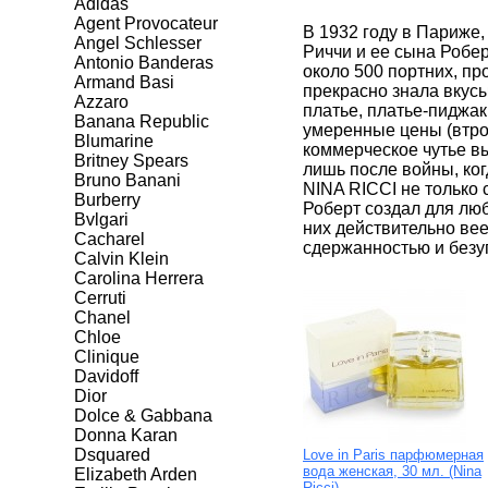
Adidas
Agent Provocateur
В 1932 году в Париже
Angel Schlesser
Риччи и ее сына Робе
Antonio Banderas
около 500 портних, п
Armand Basi
прекрасно знала вкусы
Azzaro
платье, платье-пиджак
Banana Republic
умеренные цены (втрое
Blumarine
коммерческое чутье в
Britney Spears
лишь после войны, ког
Bruno Banani
NINA RICCI не только 
Burberry
Роберт создал для люб
Bvlgari
них действительно вее
Cacharel
сдержанностью и безу
Calvin Klein
Carolina Herrera
Cerruti
Chanel
Chloe
Clinique
Davidoff
Dior
Dolce & Gabbana
Donna Karan
Dsquared
Love in Paris парфюмерная
вода женская, 30 мл. (Nina
Elizabeth Arden
Ricci)