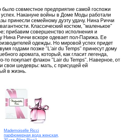
то было совместное предприятие самой госпожи
й успех. Накануне войны в Доме Моды работали
зы принесли семейному дуэту удачу. Нина Риччи
вагантности. Классический костюм, "маленькое"
рое; прибавим совершенство исполнения и
ему Нина Риччи вскоре одевает пол-Парижа. Ее
оизводителей одежды. Но мировой успех придет
вумя годами позже "L'air du Temps" принесут дому
ебного аромата, который, как гласит легенда,
-то покупает флакон "Lair du Temps". Наверное, от
ли свои шедевры: мать, с присущей ей
ый в жизнь.
Mademoiselle Ricci
парфюмерная вода женская,
30 мл (Nina Ricci)