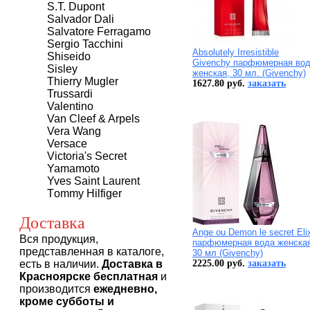
S.T. Dupont
Salvador Dali
Salvatore Ferragamo
Sergio Tacchini
Absolutely Irresistible
Shiseido
Givenchy парфюмерная во
Sisley
женская, 30 мл. (Givenchy)
Thierry Mugler
1627.80 руб.
заказать
Trussardi
Valentino
Van Cleef & Arpels
Vera Wang
Versace
Victoria's Secret
Yamamoto
Yves Saint Laurent
Тommy Нilfiger
Доставка
Ange ou Demon le secret Elix
Вся продукция,
парфюмерная вода женская
представленная в каталоге,
30 мл (Givenchy)
есть в наличии.
Доставка в
2225.00 руб.
заказать
Красноярске бесплатная
и
производится
ежедневно,
кроме субботы и