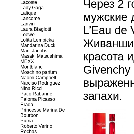
Через 2 
Lacoste
Lady Gaga
Lalique
мужские 
Lancome
Lanvin
L’Eau de 
Laura Biagiotti
Loewe
Живанши 
Lolita Lempicka
Mandarina Duck
Marc Jacobs
красота и
Masaki Matsushima
MEXX
Givenchy
Montblanc
Moschino parfum
Naomi Campbell
выраженн
Narciso Rodriguez
Nina Ricci
запахи.
Paco Rabanne
Paloma Picasso
Prada
Princesse Marina De
Bourbon
Puma
Roberto Verino
Rochas