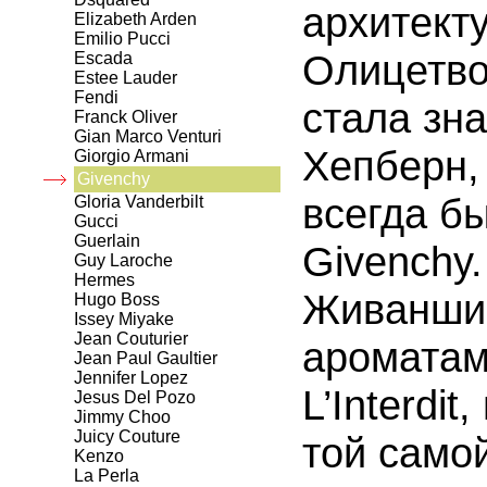
архитект
Elizabeth Arden
Emilio Pucci
Олицетво
Escada
Estee Lauder
Fendi
стала зн
Franck Oliver
Gian Marco Venturi
Хепберн,
Giorgio Armani
Givenchy
всегда б
Gloria Vanderbilt
Gucci
Guerlain
Givenchy
Guy Laroche
Hermes
Живанши 
Hugo Boss
Issey Miyake
Jean Couturier
ароматам
Jean Paul Gaultier
Jennifer Lopez
L’Interdi
Jesus Del Pozo
Jimmy Choo
Juicy Couture
той самой
Kenzo
La Perla