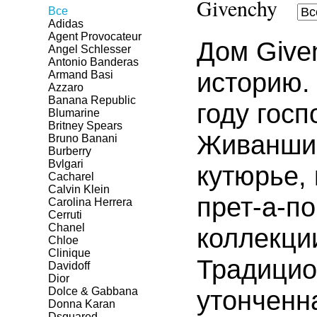
Givenchy
Все
Adidas
Agent Provocateur
Дом Give
Angel Schlesser
Antonio Banderas
историю.
Armand Basi
Azzaro
Banana Republic
году гос
Blumarine
Britney Spears
Живанши.
Bruno Banani
Burberry
Bvlgari
кутюрье,
Cacharel
Calvin Klein
прет-а-по
Carolina Herrera
Cerruti
Chanel
коллекци
Chloe
Clinique
Традицио
Davidoff
Dior
Dolce & Gabbana
утонченн
Donna Karan
Dsquared