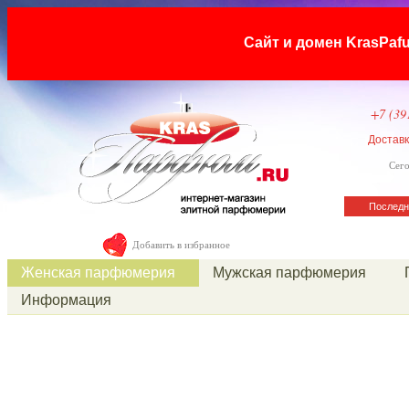
Сайт и домен KrasP
+7 (39
Достав
Сего
Последн
Добавить в избранное
Женская парфюмерия
Мужская парфюмерия
Информация