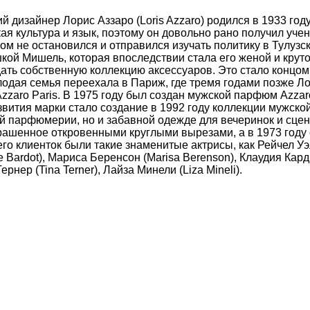
 дизайнер Лорис Аззаро (Loris Azzaro) родился в 1933 году
я культура и язык, поэтому он довольно рано получил учен
ом не остановился и отправился изучать политику в Тулузск
кой Мишель, которая впоследствии стала его женой и круто
ать собственную коллекцию аксессуаров. Это стало концом
олодая семья переехала в Париж, где тремя годами позже 
zzaro Paris. В 1975 году был создан мужской парфюм Azza
тия марки стало создание в 1992 году коллекции мужской о
й парфюмерии, но и забавной одежде для вечеринок и сцен
крашенное откровенными круглыми вырезами, а в 1973 году
 его клиенток были такие знаменитые актрисы, как Рейчел Уэ
te Bardot), Мариса Беренсон (Marisa Berenson), Клаудия Кар
 Тернер (Tina Terner), Лайза Минели (Liza Mineli).