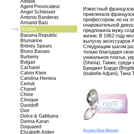
Adidas
Agent Provocateur
Известный французский
Angel Schlesser
привлекала французска
Antonio Banderas
профессором, но на эт
Armand Basi
очаровательной девуш
Azzaro
предложила мужу созд
Banana Republic
жизни. В 1962 году м
Blumarine
выпуску аксессуаров A
Britney Spears
Следующим шагом разви
Bruno Banani
только благодаря свое
Burberry
уникальное платье, у
Bvlgari
(Sheila). Также, среди
Cacharel
Бриджит Бардо (Brigit
Calvin Klein
(Isabelle Adjani), Тина
Carolina Herrera
Cerruti
Chanel
Chloe
Clinique
Davidoff
Dior
Dolce & Gabbana
Donna Karan
Dsquared
Azzaro Now Women
Elizabeth Arden