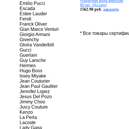
туалетная вода женская,
Emilio Pucci
80 мл. (Azzaro)
Escada
1562.90 руб.
заказать
Estee Lauder
Fendi
Franck Oliver
Gian Marco Venturi
* Все товары сертифи
Giorgio Armani
Givenchy
Gloria Vanderbilt
Gucci
Guerlain
Guy Laroche
Hermes
Hugo Boss
Issey Miyake
Jean Couturier
Jean Paul Gaultier
Jennifer Lopez
Jesus Del Pozo
Jimmy Choo
Juicy Couture
Kenzo
La Perla
Lacoste
Lady Gaga