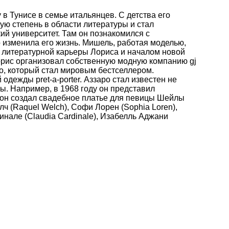
 в Тунисе в семье итальянцев. С детства его
ую степень в области литературы и стал
ий университет. Там он познакомился с
 изменила его жизнь. Мишель, работая моделью,
 литературной карьеры Лориса и началом новой
Лорис организовал собственную модную компанию gj
ro, который стал мировым бестселлером.
дежды pret-a-porter. Аззаро стал известен не
ы. Например, в 1968 году он представил
 он создал свадебное платье для певицы Шейлы
лч (Raquel Welch), Софи Лорен (Sophia Loren),
динале (Claudia Cardinale), Изабелль Аджани