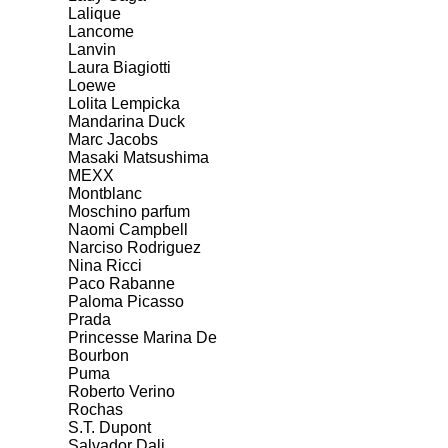
Lalique
Lancome
Lanvin
Laura Biagiotti
Loewe
Lolita Lempicka
Mandarina Duck
Marc Jacobs
Masaki Matsushima
MEXX
Montblanc
Moschino parfum
Naomi Campbell
Narciso Rodriguez
Nina Ricci
Paco Rabanne
Paloma Picasso
Prada
Princesse Marina De
Bourbon
Puma
Roberto Verino
Rochas
S.T. Dupont
Salvador Dali