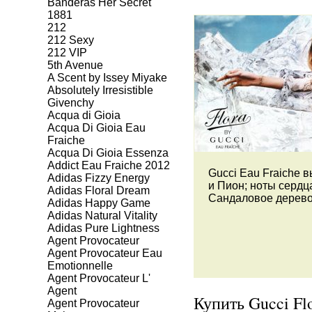
Banderas Her Secret
1881
212
212 Sexy
212 VIP
5th Avenue
A Scent by Issey Miyake
Absolutely Irresistible
Givenchy
Acqua di Gioia
Acqua Di Gioia Eau
Fraiche
Acqua Di Gioia Essenza
Addict Eau Fraiche 2012
Gucci Eau Fraiche 
Adidas Fizzy Energy
и Пион; ноты сердц
Adidas Floral Dream
Сандаловое дерево,
Adidas Happy Game
Adidas Natural Vitality
Adidas Pure Lightness
Agent Provocateur
Agent Provocateur Eau
Emotionnelle
Agent Provocateur L'
Agent
Купить Gucci Flo
Agent Provocateur