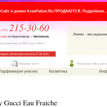
Сайт и домен KrasPafum.Ru ПРОДАЮТСЯ.
Подробнее...
215-30-60
 (391)
Платье - это украшени
тавка
по Красноярску —
бесплатно
.
Сегодня 8 августа 2026 года, суббота
леднее обновление каталога 07.06.2014.
В корзине: пусто.
Регистрация / Вход для к
Парфюмерия унисекс
Косметика
Инф
y Gucci Eau Fraiche