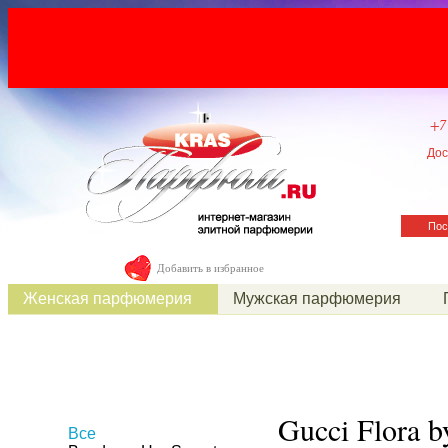
+7
Дос
Пос
Добавить в избранное
Женская парфюмерия
Мужская парфюмерия
Gucci Flora b
Все